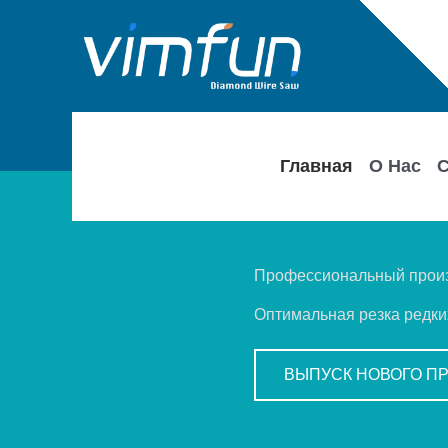
Перейти
к
содержимому
Главная
О Нас
С
Профессиональный произв
Оптимальная резка редки
ВЫПУСК НОВОГО П