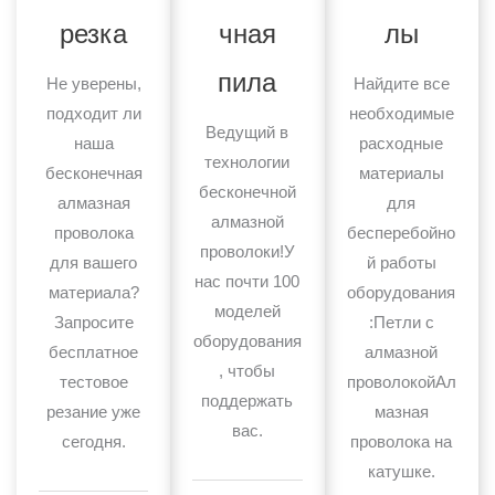
резка
чная
лы
пила
Не уверены,
Найдите все
подходит ли
необходимые
Ведущий в
наша
расходные
технологии
бесконечная
материалы
бесконечной
алмазная
для
алмазной
проволока
бесперебойно
проволоки!У
для вашего
й работы
нас почти 100
материала?
оборудования
моделей
Запросите
:Петли с
оборудования
бесплатное
алмазной
, чтобы
тестовое
проволокойАл
поддержать
резание уже
мазная
вас.
сегодня.
проволока на
катушке.