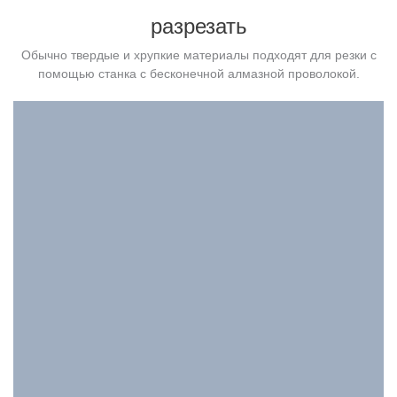
разрезать
Обычно твердые и хрупкие материалы подходят для резки с
помощью станка с бесконечной алмазной проволокой.
Lens Windows Cut
Ideal for lens windows and high-precision components.
Cutting 0.3mm blue optical filter glass with clean edges and
no chipping
Check Machine